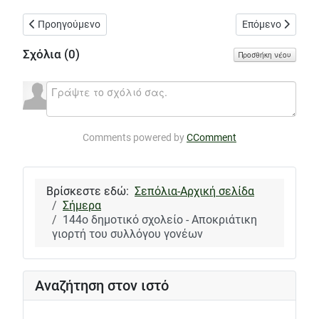
Προηγούμενο άρθρο: 50ο γυμνάσιο - Παρέμβαση της Ένωσης Γο
Επόμενο άρθρο: 
Προηγούμενο
Επόμενο
Σχόλια (
0
)
Προσθήκη νέου
Comments powered by
CComment
Βρίσκεστε εδώ:
Σεπόλια-Αρχική σελίδα
Σήμερα
144ο δημοτικό σχολείο - Αποκριάτικη
γιορτή του συλλόγου γονέων
Αναζήτηση στον ιστό