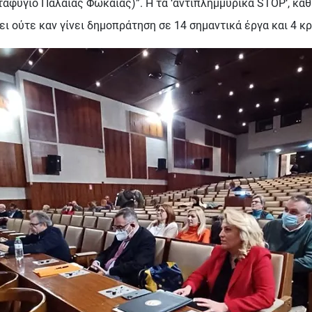
αφύγιο Παλαιάς Φώκαιας)”. Ή τα ‘αντιπλημμυρικά STOP‘, καθ
ει ούτε καν γίνει δημοπράτηση σε 14 σημαντικά έργα και 4 