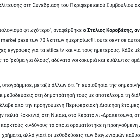
πολίτευσης στη Συνεδρίαση του Περιφερειακού Συμβουλίου α
ϋπολογισμό φτωχότερο”, αναφέρθηκε
ο Στέλιος Κοροβέσης, α
 market pass των 70 λεπτών ημερησίως!!!, ούτε σεντ σε αυτού
ς εγγραφές για τα attica tv και για τους ημέτερους. Κάθε 
το ‘ρεύμα για όλους’, αδύνατα νοικοκυριά και ευάλωτες ομά
, υπογράμμισε, μεταξύ άλλων ότι “η ευαισθησία της σημεριν
αι μεθοδεύσεις στη δημοπράτησή τους με αποτέλεσμα τη διά
ρέλαβε από την προηγούμενη Περιφερειακή Διοίκηση έτοιμες
ν παλιά Κοκκινιά, στη Νίκαια, στο Κερατσίνι -Δραπετσώνα, σ
υπαρκτούς κινδύνους τα οποία οραματίστηκε η προηγούμενη 
ν χρήματα, αλλά γιατί οι μεθοδεύσεις των διαγωνισμών καθυ