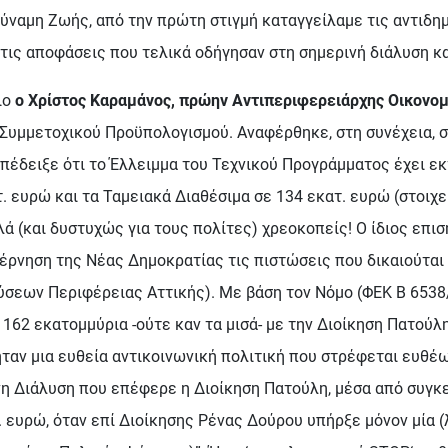
ναμη Ζωής, από την πρώτη στιγμή καταγγείλαμε τις αντιδημ
 τις αποφάσεις που τελικά οδήγησαν στη σημερινή διάλυση κ
ιο
ο Χρίστος Καραμάνος, πρώην Αντιπεριφερειάρχης Οικονο
Συμμετοχικού Προϋπολογισμού. Αναφέρθηκε, στη συνέχεια, σ
πέδειξε ότι το Έλλειμμα του Τεχνικού Προγράμματος έχει ε
ευρώ και τα Ταμειακά Διαθέσιμα σε 134 εκατ. ευρώ (στοιχεί
ά (και δυστυχώς για τους πολίτες) χρεοκοπείς! Ο ίδιος επι
έρνηση της Νέας Δημοκρατίας τις πιστώσεις που δικαιούται
εων Περιφέρειας Αττικής). Με βάση τον Νόμο (ΦΕΚ Β 6538/3
 162 εκατομμύρια -ούτε καν τα μισά- με την Διοίκηση Πατούλ
ταν μια ευθεία αντικοινωνική πολιτική που στρέφεται ευθέω
η Διάλυση που επέφερε η Διοίκηση Πατούλη, μέσα από συγκε
ευρώ, όταν επί Διοίκησης Ρένας Δούρου υπήρξε μόνον μία (