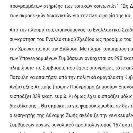
προγραμμάτων στήριξης των τοπικών κοινωνιών”. “Ως Δύ
των ακροδεξιών δεκανικιών για την πλειοψηφία της και
Από την πλευρά του, εισηγούμενος το Εναλλακτικό Σχέδ
συγκρότηση του Εναλλακτικού Σχεδίου ως προοίμιο του 
την Χρεοκοπία και την Διάλυση. Με πλήρη τεκμηρίωση α
των Υπογεγραμμένων Συμβάσεων ανέρχεται σε 290 εκατ. 
πληρώσεις τις Συμβάσεις που έχεις υπογράψει, τότε απλ
Πατούλη να απαιτήσει από την πολιτικά ομογάλακτη Κυβ
Ανάπτυξης Αττικής (πρώην Πρόγραμμα Δημοσίων Επενδύσ
εισπράξει 339 εκατ. ευρώ. Κι όμως έχει εισπράξει μόλις
διεκδίκησης… Θα επρόκειτο για φαρσοκωμωδία, αν δεν ή
ο εισηγητής της Δύναμης Ζωής ανέδειξε την γενικευμέν
Συμβάσεων έργων, συνολικού προϋπολογισμού 157 εκατ. 