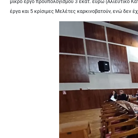
μικρό έργο προϋπολογισμού 3 εκατ. ευρώ (Αλιευτικό Κατ
έργα και 5 κρίσιμες Μελέτες καρκινοβατούν, ενώ δεν έχ