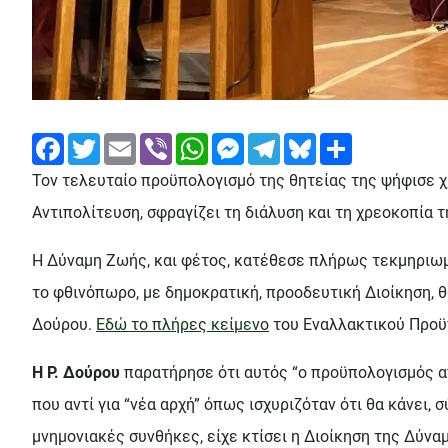
Facebook
Twitter
Email
Viber
WhatsApp
Messenger
Telegram
Bluesky
Share
Τον τελευταίο προϋπολογισμό της θητείας της ψήφισε χ
Αντιπολίτευση, σφραγίζει τη διάλυση και τη χρεοκοπία 
Η Δύναμη Ζωής, και φέτος, κατέθεσε πλήρως τεκμηριωμέ
το φθινόπωρο, με δημοκρατική, προοδευτική Διοίκηση, 
Δούρου.
Εδώ το πλήρες κείμενο
του Εναλλακτικού Προϋ
Η Ρ. Δούρου
παρατήρησε ότι αυτός “ο προϋπολογισμός απ
που αντί για “νέα αρχή” όπως ισχυριζόταν ότι θα κάνει,
μνημονιακές συνθήκες, είχε κτίσει η Διοίκηση της Δύν