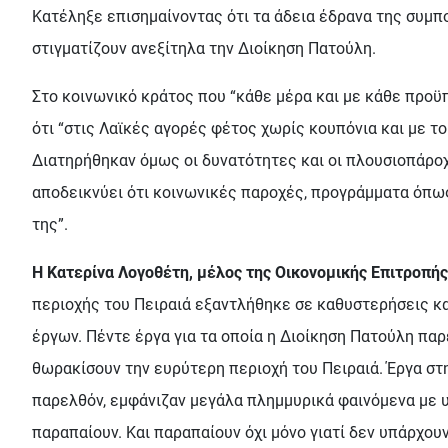
Κατέληξε επισημαίνοντας ότι τα άδεια έδρανα της συμ
στιγματίζουν ανεξίτηλα την Διοίκηση Πατούλη.
Στο κοινωνικό κράτος που “κάθε μέρα και με κάθε προ
ότι “στις Λαϊκές αγορές φέτος χωρίς κουπόνια και με το
Διατηρήθηκαν όμως οι δυνατότητες και οι πλουσιοπάροχε
αποδεικνύει ότι κοινωνικές παροχές, προγράμματα όπως 
της”.
Η Κατερίνα Λογοθέτη, μέλος της Οικονομικής Επιτροπής
περιοχής του Πειραιά εξαντλήθηκε σε καθυστερήσεις κ
έργων. Πέντε έργα για τα οποία η Διοίκηση Πατούλη πα
θωρακίσουν την ευρύτερη περιοχή του Πειραιά. Έργα στη
παρελθόν, εμφάνιζαν μεγάλα πλημμυρικά φαινόμενα με 
παραπαίουν. Και παραπαίουν όχι μόνο γιατί δεν υπάρχου