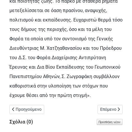
και ποιότητας ζωής. Το πάρκο με σταθερά βήματα
μετεξελίσσεται σε όαση πρασίνου, αναψυχής,
πολιτισμού και εκπαίδευσης. Ευχαριστώ θερμά τόσο
τους δήμους της περιοχής, όσο και τα μέλη του
Φορέα τα οποία υπό τον συντονισμό της Γενικής
Διευθύντριας Μ. Χατζηαθανασίου και του Πρόεδρου
του Δ.Σ. του Φορέα Διαχείρισης Αντιπρύτανη
Έρευνας και Δια Βίου Εκπαίδευσης του Γεωπονικού
Πανεπιστημίου Αθηνών, Σ. Ζωγραφάκη συμβάλλουν
καθοριστικά στην υλοποίηση των στόχων που
έχουμε θέσει από την πρώτη στιγμή».
Προηγούμενο άρθρο: Μαθητές νηπιαγωγείου φύτεψαν εσπεριδ
Επόμενο άρθρο: 
Προηγούμενο
Επόμενο
Σχόλια (
0
)
Προσθήκη νέου