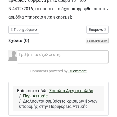
Εργασιών, σύμφωνα με το άρθρο 161 του
Ν.4412/2016, το οποίο είτε έχει απορριφθεί από την
αρμόδια Υπηρεσία είτε εκκρεμεί;
Προηγούμενο άρθρο: Θα βάλουν φωτάκια led που θα αλλάζουν χ
Επόμενο άρθρο: 
Προηγούμενο
Επόμενο
Σχόλια (
0
)
Προσθήκη νέου
Comments powered by
CComment
Βρίσκεστε εδώ:
Σεπόλια-Αρχική σελίδα
Περ. Αττικής
Διαλύονται συμβάσεις κρίσιμων έργων
υποδομής στην Περιφέρεια Αττικής