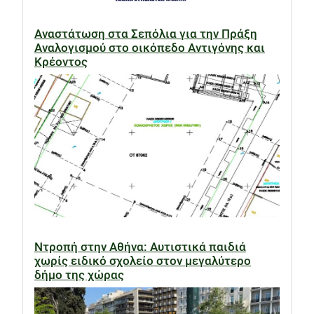
Αναστάτωση στα Σεπόλια για την Πράξη
Αναλογισμού στο οικόπεδο Αντιγόνης και
Κρέοντος
Ντροπή στην Αθήνα: Αυτιστικά παιδιά
χωρίς ειδικό σχολείο στον μεγαλύτερο
δήμο της χώρας