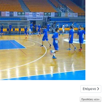
άδας των Σεπολίων
Επόμενο άρθρο: 
Επόμενο
Προσθήκη νέου