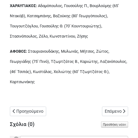
ΧΑΡΑΥΓΙΑΚΟΣ:
Αδαμόπουλος, Γουσούλης Π., Βουρλούμης (65’
Ντακόβ), Κατσαμπάνης, Βαζούκης (80’ Γεωργόπουλος),
Τουγουτζόγλου, Γουσούλης Θ. (70’ Κουντουριώτης),
Στασινόπουλος, Ζέλο, Κωνσταντίνου, Ζήσης
ΑΦΟΒΟΣ:
Σταυριανουδάκης, Μυλωνάς, Μήτσος, Ζώτος,
Γεωργιάδης (75’ Πινό), Τζωρτζάτος Β., Καριώτης, Λαζανόπουλος,
(46’ Τσιπάς), Κωστάλας, Χελιώτης (60’ Τζωρτζάτος Θ.),
Καρτσωνάκης
Προηγούμενο άρθρο: Ο πρώτος βαθμός για Άφοβο - Ισοπαλία με
Επόμενο άρθρο: 
Προηγούμενο
Επόμενο
Σχόλια (
0
)
Προσθήκη νέου