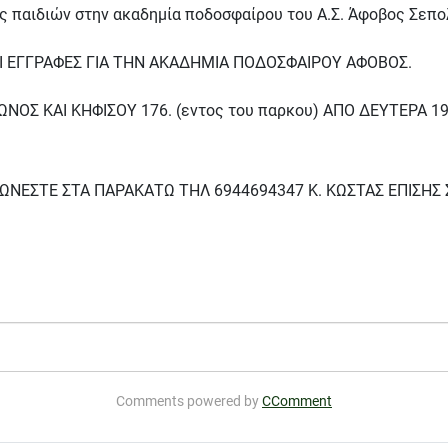
ές παιδιών στην ακαδημία ποδοσφαίρου του Α.Σ. Άφοβος Σεπο
 ΟΙ ΕΓΓΡΑΦΕΣ ΓΙΑ ΤΗΝ ΑΚΑΔΗΜΙΑ ΠΟΔΟΣΦΑΙΡΟΥ ΑΦΟΒΟΣ.
ΟΣ ΚΑΙ ΚΗΦΙΣΟΥ 176. (εντος του παρκου) ΑΠΟ ΔΕΥΤΕΡΑ 19.0
ΕΣΤΕ ΣΤΑ ΠΑΡΑΚΑΤΩ ΤΗΛ 6944694347 Κ. ΚΩΣΤΑΣ ΕΠΙΣΗΣ Σ
Κολωνού - Μπακογιάννη στις 13 Ιανουρίου
Comments powered by
CComment