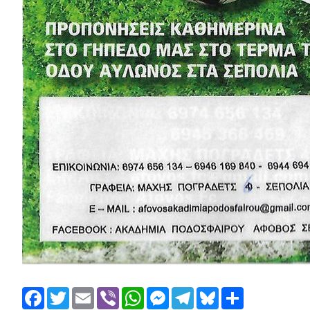
Facebook
Twitter
Email
Viber
WhatsApp
Messenger
Telegram
Bluesky
Share