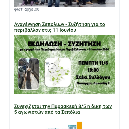
φωτ. αρχείου
Αναγέννηση Σεπολίων - Συζήτηση για το
περιβάλλον στις 11 Ιουνίου
Συνεχίζεται την Παρασκευή 8/5 η δίκη των
5 αγωνιστών από τα Σεπόλια