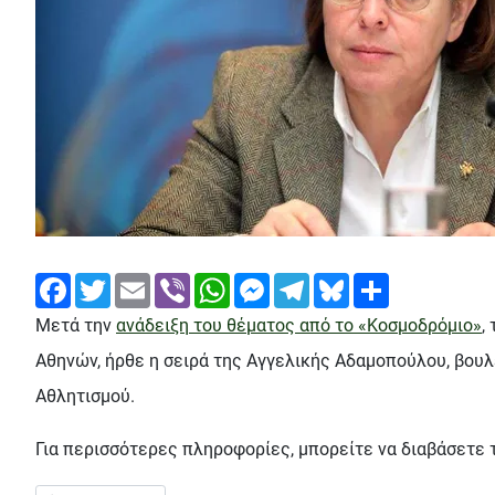
Facebook
Twitter
Email
Viber
WhatsApp
Messenger
Telegram
Bluesky
Share
Μετά την
ανάδειξη του θέματος από το «Κοσμοδρόμιο»
,
Αθηνών, ήρθε η σειρά της Αγγελικής Αδαμοπούλου, βουλ
Αθλητισμού.
Για περισσότερες πληροφορίες, μπορείτε να διαβάσετε 