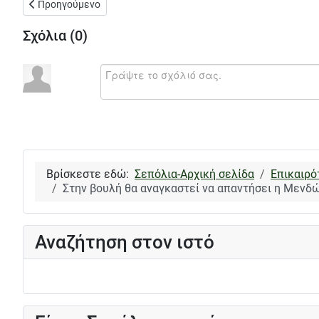
Προηγούμενο άρθρο: Μείωση κατά μία ώρα του ωραρίου μουσι
Προηγούμενο
Σχόλια (
0
)
Βρίσκεστε εδώ:
Σεπόλια-Αρχική σελίδα
Επικαιρό
Στην βουλή θα αναγκαστεί να απαντήσει η Μενδώ
Αναζήτηση στον ιστό