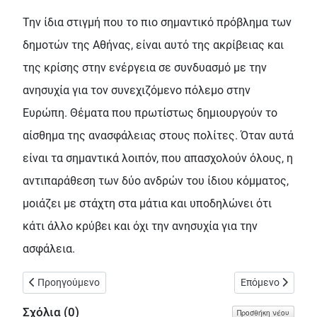
Την ίδια στιγμή που το πιο σημαντικό πρόβλημα των
δημοτών της Αθήνας, είναι αυτό της ακρίβειας και
της κρίσης στην ενέργεια σε συνδυασμό με την
ανησυχία για τον συνεχιζόμενο πόλεμο στην
Ευρώπη. Θέματα που πρωτίστως δημιουργούν το
αίσθημα της ανασφάλειας στους πολίτες. Όταν αυτά
είναι τα σημαντικά λοιπόν, που απασχολούν όλους, η
αντιπαράθεση των δύο ανδρών του ίδιου κόμματος,
μοιάζει με στάχτη στα μάτια και υποδηλώνει ότι
κάτι άλλο κρύβει και όχι την ανησυχία για την
ασφάλεια.
Προηγούμενο άρθρο: Στο κτίριο της 4ης δημοτικής κοινότητας 
Επόμενο άρθρο: 
Προηγούμενο
Επόμενο
Σχόλια (
0
)
Προσθήκη νέου