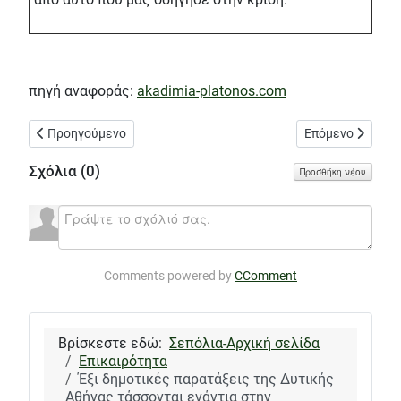
πηγή αναφοράς:
akadimia-platonos.com
Προηγούμενο άρθρο: Ο όρος «Ακαδημία» με την κατασκευή του 
Επόμενο άρθρο: 
Προηγούμενο
Επόμενο
Σχόλια (
0
)
Προσθήκη νέου
Comments powered by
CComment
Βρίσκεστε εδώ:
Σεπόλια-Αρχική σελίδα
Επικαιρότητα
Έξι δημοτικές παρατάξεις της Δυτικής
Αθήνας τάσσονται ενάντια στην