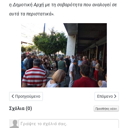
η Δημοτική Αρχή με τη σοβαρότητα που αναλογεί σε
αυτά τα περιστατικά».
Προηγούμενο άρθρο: Ξεκινά και το κοινωνικό φροντιστήριο τ
Επόμενο άρθρο: 
Προηγούμενο
Επόμενο
Σχόλια (
0
)
Προσθήκη νέου