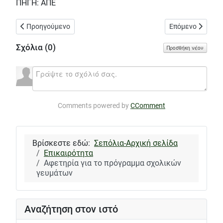
ΠΗΓΗ: ΑΠΕ
Προηγούμενο άρθρο: Όλοι θα είμαστε εκεί - Δεν έχουμε πια οξυ
Επόμενο άρθρο: 
Προηγούμενο
Επόμενο
Σχόλια (
0
)
Προσθήκη νέου
Comments powered by
CComment
Βρίσκεστε εδώ:
Σεπόλια-Αρχική σελίδα
Επικαιρότητα
Αφετηρία για το πρόγραμμα σχολικών
γευμάτων
Αναζήτηση στον ιστό