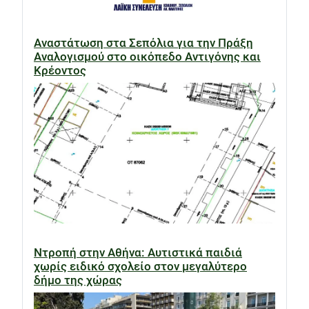
Αναστάτωση στα Σεπόλια για την Πράξη
Αναλογισμού στο οικόπεδο Αντιγόνης και
Κρέοντος
Ντροπή στην Αθήνα: Αυτιστικά παιδιά
χωρίς ειδικό σχολείο στον μεγαλύτερο
δήμο της χώρας