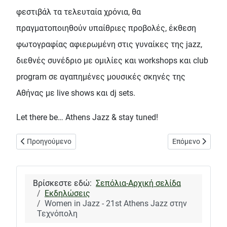
φεστιβάλ τα τελευταία χρόνια, θα
πραγματοποιηθούν υπαίθριες προβολές, έκθεση
φωτογραφίας αφιερωμένη στις γυναίκες της jazz,
διεθνές συνέδριο με ομιλίες και workshops και club
program σε αγαπημένες μουσικές σκηνές της
Αθήνας με live shows και dj sets.
Let there be… Athens Jazz & stay tuned!
Προηγούμενο άρθρο: Κυριακή του Πάσχα στο πάρκο «Αντώνης Τ
Επόμενο άρθρο: 
Προηγούμενο
Επόμενο
Βρίσκεστε εδώ:
Σεπόλια-Αρχική σελίδα
Εκδηλώσεις
Women in Jazz - 21st Athens Jazz στην
Τεχνόπολη