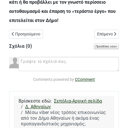
κάτι ή θα προβάλλει με τον γνωστό περίσσειο
αυτοθαυμασμό και έπαρση το «τεράστιο έργο» που
επιτελείται στον Δήμο!
Προηγούμενο άρθρο: Η Ανοιχτή Πόλη συμμετέχει στην κινητοπ
Επόμενο άρθρο: 
Προηγούμενο
Επόμενο
Σχόλια (
0
)
Προσθήκη νέου
Comments powered by
CComment
Βρίσκεστε εδώ:
Σεπόλια-Αρχική σελίδα
Δ. Αθηναίων
Μέσω viber νέος τρόπος επικοινωνίας
από τον Δήμο Αθηναίων ή ακόμα ένας
προπαγανδιστικός μηχανισμός;