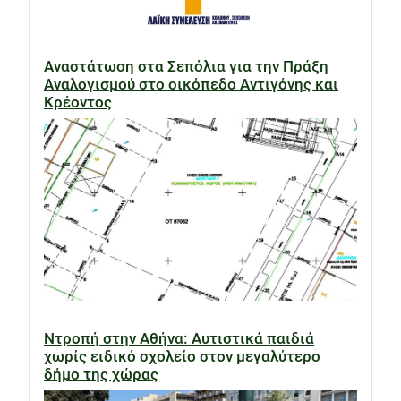
Αναστάτωση στα Σεπόλια για την Πράξη
Αναλογισμού στο οικόπεδο Αντιγόνης και
Κρέοντος
Ντροπή στην Αθήνα: Αυτιστικά παιδιά
χωρίς ειδικό σχολείο στον μεγαλύτερο
δήμο της χώρας