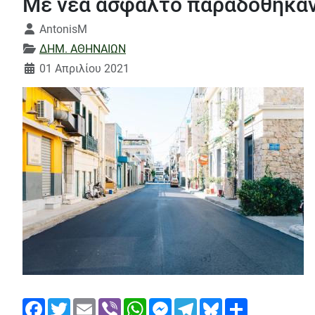
Με νέα άσφαλτο παραδόθηκαν
Λεπτομέρειες
AntonisM
ΔΗΜ. ΑΘΗΝΑΙΩΝ
01 Απριλίου 2021
Facebook
Twitter
Email
Viber
WhatsApp
Messenger
Telegram
Bluesky
Share