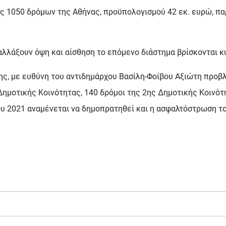
 1050 δρόμων της Αθήνας, προϋπολογισμού 42 εκ. ευρώ, πα
λλάξουν όψη και αίσθηση το επόμενο διάστημα βρίσκονται κυ
ης, με ευθύνη του αντιδημάρχου Βασίλη-Φοίβου Αξιώτη προβλ
ημοτικής Κοινότητας, 140 δρόμοι της 2ης Δημοτικής Κοινότη
ου 2021 αναμένεται να δημοπρατηθεί και η ασφαλτόστρωση τ
 το πρώτο καταφύγιο αδέσποτων ζώων του Δήμου Αθηναίων