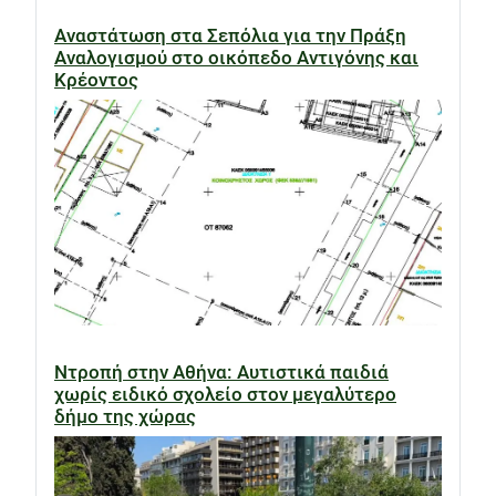
Αναστάτωση στα Σεπόλια για την Πράξη
Αναλογισμού στο οικόπεδο Αντιγόνης και
Κρέοντος
Ντροπή στην Αθήνα: Αυτιστικά παιδιά
χωρίς ειδικό σχολείο στον μεγαλύτερο
δήμο της χώρας