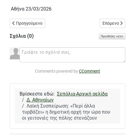
Αθήνα 23/03/2026
Προηγούμενο άρθρο: Παρεμβάσεις της Ανοιχτής Πόλης στην 11
Επόμενο άρθρο: 
Προηγούμενο
Επόμενο
Σχόλια (
0
)
Προσθήκη νέου
Comments powered by
CComment
Βρίσκεστε εδώ:
Σεπόλια-Αρχική σελίδα
Δ. Αθηναίων
Λαϊκή Συσπείρωση: «Περί άλλα
τυρβάζει» η δημοτική αρχή την ώρα που
οι γειτονιές της πόλης στενάζουν