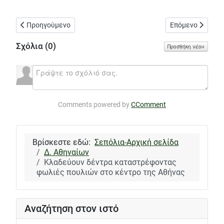
Προηγούμενο άρθρο: Εκλογές στον Σύλλογο Γονέων Παιδικών
Επόμενο άρθρο: 
Προηγούμενο
Επόμενο
Σχόλια (
0
)
Προσθήκη νέου
Comments powered by
CComment
Βρίσκεστε εδώ:
Σεπόλια-Αρχική σελίδα
Δ. Αθηναίων
Κλαδεύουν δέντρα καταστρέφοντας
φωλιές πουλιών στο κέντρο της Αθήνας
Αναζήτηση στον ιστό