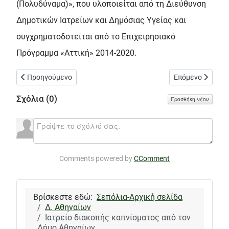
(Πολυδύναμα)», που υλοποιείται από τη Διεύθυνση
Δημοτικών Ιατρείων και Δημόσιας Υγείας και
συγχρηματοδοτείται από το Επιχειρησιακό
Πρόγραμμα «Αττική» 2014-2020.
Προηγούμενο άρθρο: Στα γυρίσματα της ταινίας GREEK FREAK γ
Επόμενο άρθρο: 
Προηγούμενο
Επόμενο
Σχόλια (
0
)
Προσθήκη νέου
Comments powered by
CComment
Βρίσκεστε εδώ:
Σεπόλια-Αρχική σελίδα
Δ. Αθηναίων
Ιατρείο διακοπής καπνίσματος από τον
Δήμο Αθηναίων