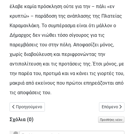
έλαβε καμία πρόσκληση ούτε για την – πάλι «εν
κρυπτώ» – παράδοση της ανάπλασης της Πλατείας
Καραμανλάκη. Το συμπέρασμα είναι ότι μάλλον ο
Δήμαρχος δεν νιώθει τόσο σίγουρος για τις
παρεμβάσεις του στην πόλη. Αποφασίζει μόνος,
χωρίς διαβούλευση και περιφρονώντας την
αντιπολίτευση και τις προτάσεις της. Έτσι μόνος, με
την παρέα του, προτιμά και να κάνει τις γιορτές του,
μακριά από εκείνους που πρώτοι επηρεάζονται από
τις αποφάσεις του.
Προηγούμενο άρθρο: Δεκαεννέα (19) συμβασιούχοι του Δήμου 
Επόμενο άρθρο: 
Προηγούμενο
Επόμενο
Σχόλια (
0
)
Προσθήκη νέου