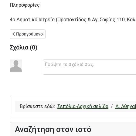
Πληροφορίες
4ο Δημοτικό Ιατρείο (Προποντίδος & Αγ. Σοφίας 110, Κ
Προηγούμενο άρθρο: Οι νέες τιμές για τα δημοτικά τέλη, που 
Προηγούμενο
Σχόλια (
0
)
Βρίσκεστε εδώ:
Σεπόλια-Αρχική σελίδα
Δ. Αθηνα
Αναζήτηση στον ιστό