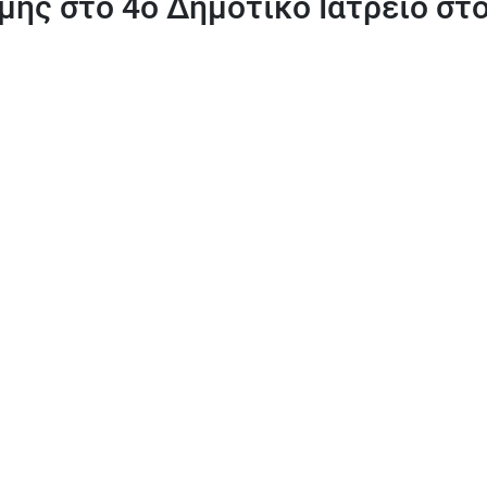
μης στο 4ο Δημοτικό Ιατρείο στ