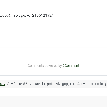
ολωνός), Τηλέφωνο: 2105121921.
θα τεθούν σε συζήτηση στο δημοτικό συβούλιο της 25ης Νοεμβρίου
Comments powered by
CComment
ίων
Δήμος Αθηναίων: Ιατρείο Μνήμης στο 4ο Δημοτικό Ιατ